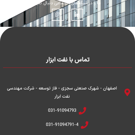
ما را در شبکه‌های اجتماعی دنبال کنید
I
L
n
i
s
n
t
k
a
e
g
d
r
i
a
n
m
-
تماس با نفت ابزار
i
n
اصفهان - شهرک صنعتی سجزی - فاز توسعه - شرکت مهندسی
نفت ابزار
031-91094793
031-91094791-4