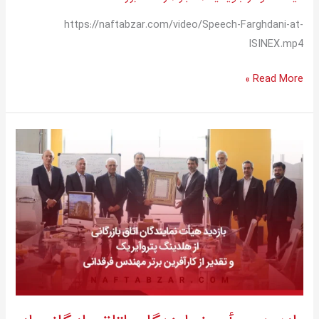
https://naftabzar.com/video/Speech-Farghdani-at-
ISINEX.mp4
Read More »
بازدید
هیأت
نمایندگان
اتاق
بازرگانی
از
هلدینگ
پتروآیرک
و
تقدیر