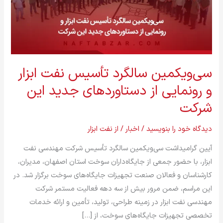
و
رونمایی
از
دستاوردهای
جدید
سی‌ویکمین سالگرد تأسیس نفت ابزار
این
و رونمایی از دستاوردهای جدید این
شرکت
شرکت
دیدگاه‌ خود را بنویسید
/
اخبار
/ از
نفت ابزار
آیین گرامیداشت سی‌ویکمین سالگرد تأسیس شرکت مهندسی نفت
ابزار، با حضور جمعی از جایگاه‌داران سوخت استان اصفهان، مدیران،
کارشناسان و فعالان صنعت تجهیزات جایگاه‌های سوخت برگزار شد. در
این مراسم، ضمن مرور بیش از سه دهه فعالیت مستمر شرکت
مهندسی نفت ابزار در زمینه طراحی، تولید، تأمین و ارائه خدمات
تخصصی تجهیزات جایگاه‌های سوخت، از […]