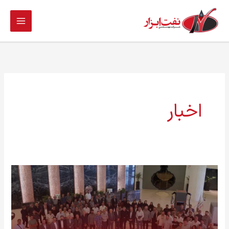
فتن
ه
حتوا
اخبار
سی‌ویکمین
سالگرد
تأسیس
نفت
ابزار