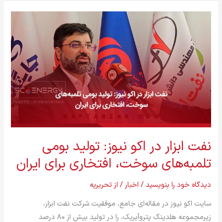
پتروشیمی
نفت
تهران
ابزار
۱۴۰۴
در
اکو
نیوز:
تولید
بومی
تلمبه‌های
سوخت،
افتخاری
نفت ابزار در اکو نیوز: تولید بومی
برای
تلمبه‌های سوخت، افتخاری برای ایران
ایران
دیدگاه‌ خود را بنویسید
/
اخبار
/ از
تحریریه
سایت اکو نیوز در مقاله‌ای جامع، موفقیت شرکت نفت ابزار،
زیرمجموعه هلدینگ پتروآیریک، را در تولید بیش از ۸۰ درصد