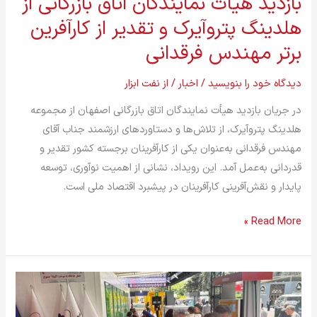
بازدید هیأت نمایندگان اتاق بازرگانی از
از
هلدینگ پتروآیرک و تقدیر از کارآفرین
کارآفرین
برتر مهندس فرقدانی
برتر
مهندس
دیدگاه‌ خود را بنویسید
/
اخبار
/ از
نفت ابزار
فرقدانی
در جریان بازدید هیأت نمایندگان اتاق بازرگانی اصفهان از مجموعه
هلدینگ پتروآیرک، از تلاش‌ها و دستاوردهای ارزشمند جناب آقای
مهندس فرقدانی به‌عنوان یکی از کارآفرینان برجسته کشور تقدیر و
قدردانی به‌عمل آمد. این رویداد، نشانی از اهمیت نوآوری، توسعه
پایدار و نقش‌آفرینی کارآفرینان در پیشبرد اقتصاد ملی است.
Read More »
گزارش
تصویری