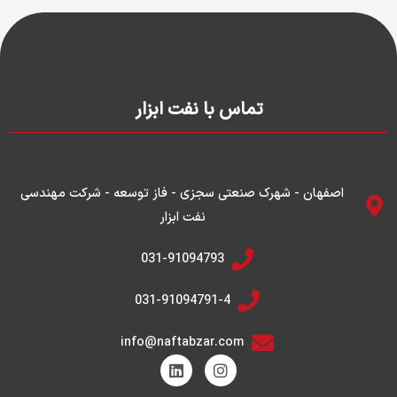
تماس با نفت ابزار
اصفهان - شهرک صنعتی سجزی - فاز توسعه - شرکت مهندسی
نفت ابزار
031-91094793
031-91094791-4
info@naftabzar.com
L
I
i
n
n
s