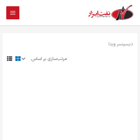
فتن
ه
حتوا
دیسپنسر ویتا