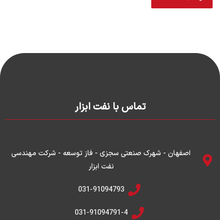
تماس با نفت ابزار
اصفهان - شهرک صنعتی سجزی - فاز توسعه - شرکت مهندسی
نفت ابزار
031-91094793
031-91094791-4