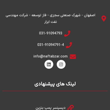
اصفهان - شهرک صنعتی سجزی - فاز توسعه - شرکت مهندسی
نفت ابزار
031-91094793
031-91094791-4
info@naftabzar.com
L
I
i
n
n
s
k
t
e
a
g
d
لینک های پیشنهادی
i
r
n
a
m
دیسپنسر پمپ بنزین