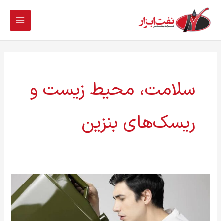
فتن
ه
حتوا
سلامت، محیط زیست و
ریسک‌های بنزین
عوارض
استشمام
بوی
بنزین،