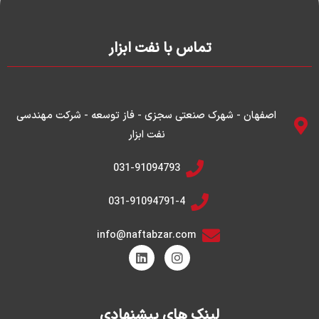
تماس با نفت ابزار
اصفهان - شهرک صنعتی سجزی - فاز توسعه - شرکت مهندسی
نفت ابزار
031-91094793
031-91094791-4
info@naftabzar.com
L
I
i
n
n
s
k
t
e
a
g
d
لینک های پیشنهادی