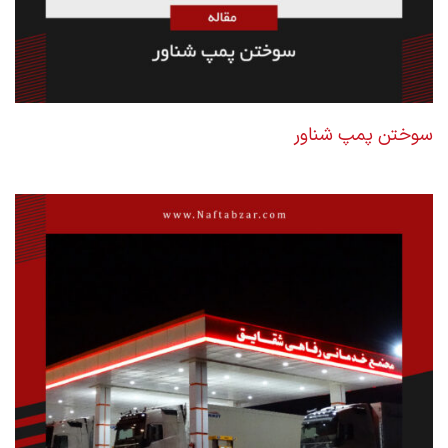
سوختن پمپ شناور