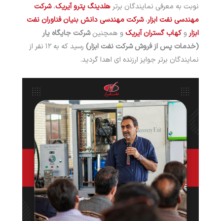
نوبت به معرفی نمایندگان برتر
هلدینگ پترو آیریک
،
شرکت
مهندسی نفت ابزار
،
شرکت مهندسی دانش بنیان فناوران نفت
ابزار
و
کهاب گستران آیریک
و همچنین
شرکت جایگاه یار
(خدمات پس از فروش شرکت نفت ابزار)
رسید که به ۱۲ نفر از
نمایندگان برتر جوایز ارزنده ای اهدا گردید.