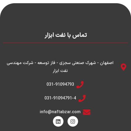
تماس با نفت ابزار
اصفهان - شهرک صنعتی سجزی - فاز توسعه - شرکت مهندسی
نفت ابزار
031-91094793
031-91094791-4
info@naftabzar.com
L
I
i
n
n
s